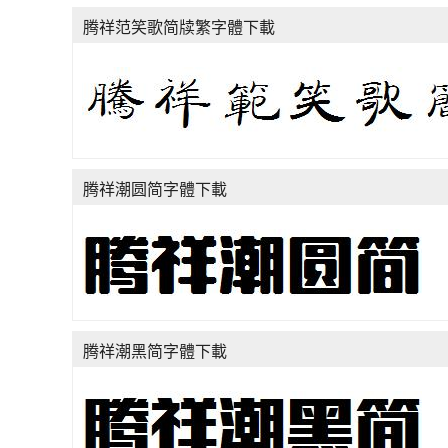
腾祥范笑歌简牍繁字體下載
腾祥潮圆简字體下載
腾祥潮黑简字體下載