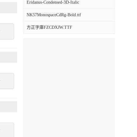
Eridanus-Condensed-3D-Italic
NK57MonospaceCdRg-Bold.ttf
方正字庫FZCDXJW.TTF
點
點
點