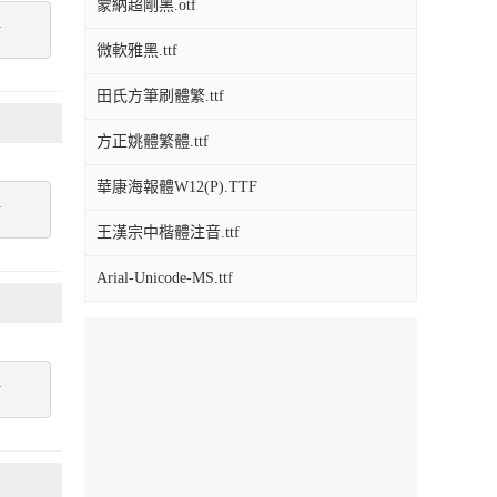
蒙納超剛黑.otf
點
微軟雅黑.ttf
田氏方筆刷體繁.ttf
方正姚體繁體.ttf
華康海報體W12(P).TTF
點
王漢宗中楷體注音.ttf
Arial-Unicode-MS.ttf
點