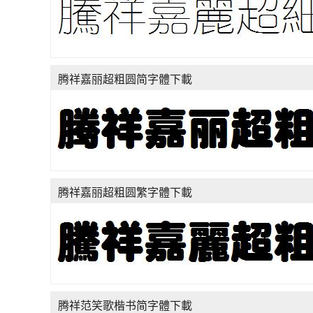
腾祥嘉丽超粗圆简字體下載
腾祥嘉丽超粗圆繁字體下載
腾祥范笑歌楷书简字體下載