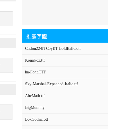
點
推薦字體
Caslon224ITCbyBT-BoldItalic.otf
Komikoz.ttf
點
ha-Font.TTF
Sky-Marshal-Expanded-Italic.ttf
AbcMath.ttf
BigMummy
點
BoxGothic.otf