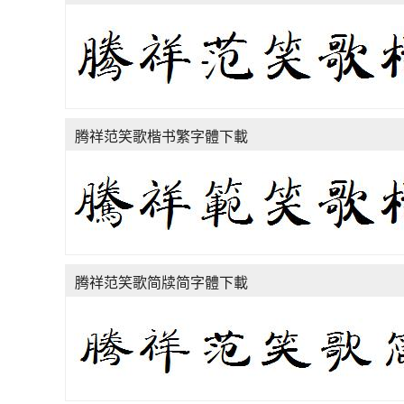
腾祥范笑歌楷书繁字體下載
腾祥范笑歌简牍简字體下載