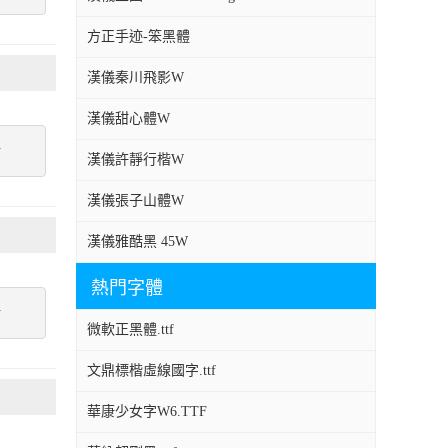
方正手迹-笨黑體
漢儀秦川飛影W
漢儀甜心體W
點
漢儀許靜行楷W
漢儀張子山體W
漢儀雅酷黑 45W
熱門字體
點
微軟正黑體.ttf
文鼎標楷虛線國字.ttf
華康少女字W6.TTF