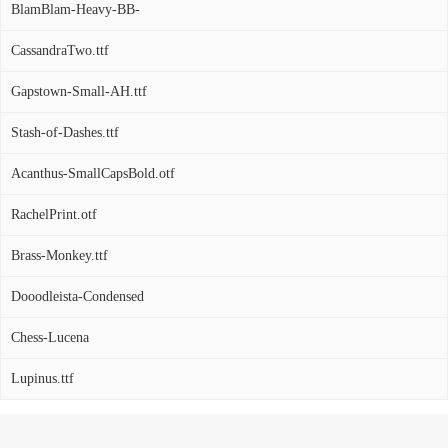
BlamBlam-Heavy-BB-
CassandraTwo.ttf
Gapstown-Small-AH.ttf
Stash-of-Dashes.ttf
Acanthus-SmallCapsBold.otf
RachelPrint.otf
Brass-Monkey.ttf
Dooodleista-Condensed
Chess-Lucena
Lupinus.ttf