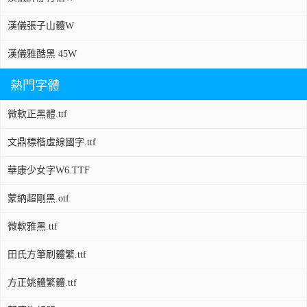
漢儀張子山體W
漢儀雅酷黑 45W
熱門字體
微軟正黑體.ttf
文鼎標楷虛線國字.ttf
華康少女字W6.TTF
蒙納超剛黑.otf
微軟雅黑.ttf
田氏方筆刷體繁.ttf
方正姚體繁體.ttf