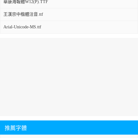
華康海報體W12(P).TTF
王漢宗中楷體注音.ttf
Arial-Unicode-MS.ttf
推薦字體