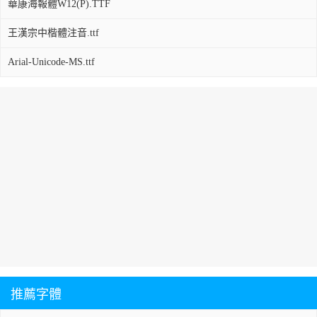
華康海報體W12(P).TTF
王漢宗中楷體注音.ttf
Arial-Unicode-MS.ttf
推薦字體