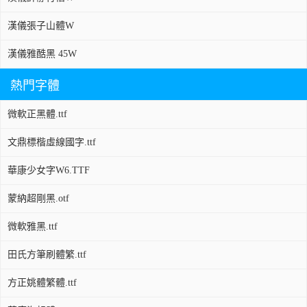
漢儀張子山體W
漢儀雅酷黑 45W
熱門字體
微軟正黑體.ttf
文鼎標楷虛線國字.ttf
華康少女字W6.TTF
蒙納超剛黑.otf
微軟雅黑.ttf
田氏方筆刷體繁.ttf
方正姚體繁體.ttf