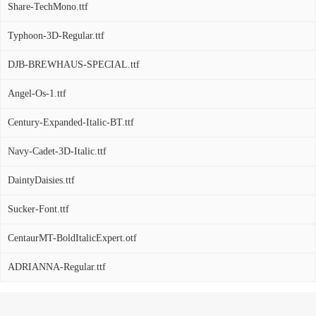
Share-TechMono.ttf
Typhoon-3D-Regular.ttf
DJB-BREWHAUS-SPECIAL.ttf
Angel-Os-1.ttf
Century-Expanded-Italic-BT.ttf
Navy-Cadet-3D-Italic.ttf
DaintyDaisies.ttf
Sucker-Font.ttf
CentaurMT-BoldItalicExpert.otf
ADRIANNA-Regular.ttf